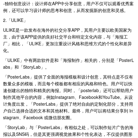
-独特创意设计：设计师在APP中分享创意，用户不仅可以观看优秀案
例，还可以学习设计师的思考和创意，从而发掘新的创意和灵感。
2.「ULIKE」
ULIKE是一款发布在海外的社交分享APP，其用户主要以欧美国家为
主，由于该APP提供的良好社交平台和特定文化内容，与「海报工
厂」相比，「ULIKE」更加注重设计风格和思维方式的个性化和差异
化。
「ULIKE」中有两款软件是和「海报制作」相关的，分别是「PosterL
abs」和「StoryLab」。
「PosterLabs」提供了全面的海报模板和设计创意，其特点是不仅有
数量众多的模板，而且每个模板都有相应的风格和特色。用户可以快
速创建出的独特和精美的海报。同时，「posterlab」还可以帮助用户
制作其他平台的内容，例如Instagram、Facebook和YouTube。从设
计角度出发，「PosterLabs」提供了绝对自由的定制化部分，支持用
户自己选择合适的文本和其他材料。最终，用户可以将结果分享到 In
stagram、Facebook 或微信朋友圈。
「StoryLab」与「PosterLabs」有相似之处，可以制作短片广告的海
报以及SNS码，但是其更强调视觉效果和个性化表达，不仅提供图形