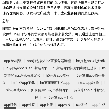
编辑器，而且更支持多媒体素材的混合使用。这使得用户可以更广泛
地自己进行海报的设计创意和应用效果，提高海报制作的艺术质量，
使得优质内容、创意与推广融为一体，达到业务目的的最佳效果。
总结
随着科技的不断发展，以及人们对图形和信息的深化需求，海报制作
软件和H5制作软件的需求很可能会越来越火爆。可以通过上述海报工
厂和ULIKE等APP，以快速、便捷、高效的方式，让更多的人群进入
海报制作的时代，并轻松创作出优质内容。
app h5封装
|
app打包发布h5至服务器流程
|
h5打包app对接sdk
|
h5封装app1001h5封装app
|
h5封装app实现qq和微信登录
|
h5
封装的app怎么获取定位
|
h5开发app教程
|
h5开发和app原生开
发
|
h5生成app下载
|
h5页面页面打包app
|
h5移动app制作
|
h
5站点生成app
|
如何使用h5制作手机app
|
易企秀app h5制作流
程
|
用h5开发app用什么
app打包
|
app封装
|
app上架
|
app分发
|
ssl证书
|
app生成