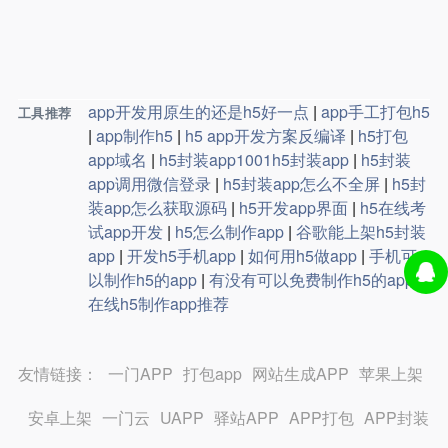
app开发用原生的还是h5好一点
|
app手工打包h5
工具推荐
|
app制作h5
|
h5 app开发方案反编译
|
h5打包
app域名
|
h5封装app1001h5封装app
|
h5封装
app调用微信登录
|
h5封装app怎么不全屏
|
h5封
装app怎么获取源码
|
h5开发app界面
|
h5在线考
试app开发
|
h5怎么制作app
|
谷歌能上架h5封装
app
|
开发h5手机app
|
如何用h5做app
|
手机可
以制作h5的app
|
有没有可以免费制作h5的app
|
在线h5制作app推荐
友情链接：
一门APP
打包app
网站生成APP
苹果上架
安卓上架
一门云
UAPP
驿站APP
APP打包
APP封装