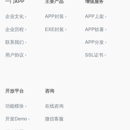
一门APP
主要产品
增值服务
企业文化 ›
APP封装 ›
APP上架 ›
企业历程 ›
EXE封装 ›
APP软著 ›
联系我们 ›
APP分发 ›
用户协议 ›
SSL证书 ›
开放平台
咨询
功能模块 ›
在线咨询
开发Demo ›
微信客服