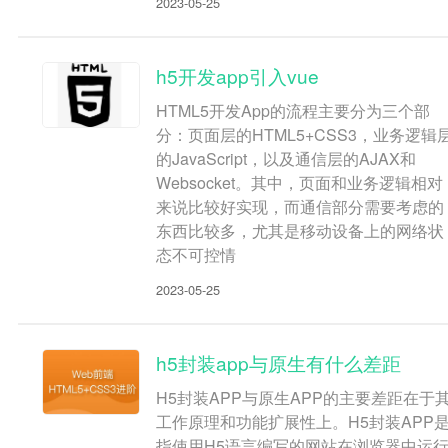
2023-05-25
h5开发app引入vue
HTML5开发App的流程主要分为三个部
分：页面层的HTML5+CSS3，业务逻辑
的JavaScript，以及通信层的AJAX和
Websocket。其中，页面和业务逻辑相对
来说比较好实现，而通信部分需要考虑的
东西比较多，尤其是移动设备上的网络状
态不可控情
2023-05-25
h5封装app与原生有什么差距
H5封装APP与原生APP的主要差距在于
工作原理和功能扩展性上。H5封装APP
指使用H5语言编写的网站在浏览器中运