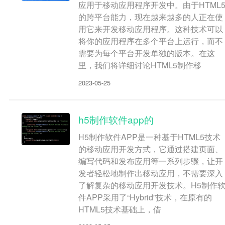
应用于移动应用程序开发中。由于HTML
的跨平台能力，现在越来越多的人正在使
用它来开发移动应用程序。这种技术可以
将你的应用程序在多个平台上运行，而不
需要为每个平台开发单独的版本。在这
里，我们将详细讨论HTML5制作移
2023-05-25
h5制作软件app的
H5制作软件APP是一种基于HTML5技术
的移动应用开发方式，它通过搭建页面、
编写代码和发布应用等一系列步骤，让开
发者轻松地制作出移动应用，不需要深入
了解复杂的移动应用开发技术。H5制作
件APP采用了“Hybrid”技术，在原有的
HTML5技术基础上，借