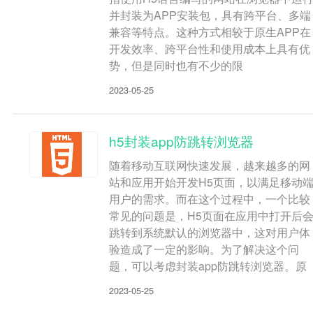
并封装为APP安装包，具有跨平台、多端
兼容等特点。这种方式相较于原生APP在
开发效率、跨平台性和使用成本上具有优
势，但是同时也有不少的限
2023-05-25
h5封装app防跳转浏览器
随着移动互联网快速发展，越来越多的网
站和应用开始开发H5页面，以满足移动
用户的需求。而在这个过程中，一个比较
常见的问题是，H5页面在应用中打开后
跳转到系统默认的浏览器中，这对用户体
验造成了一定的影响。为了解决这个问
题，可以考虑封装app防跳转浏览器。原
2023-05-25