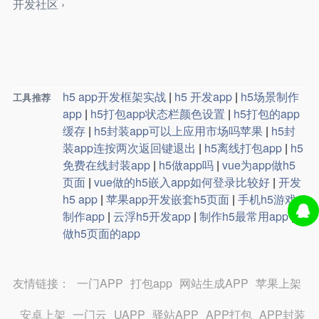
开发社区 ›
h5 app开发框架实战
|
h5 开发app
|
h5场景制作
工具推荐
app
|
h5打包app状态栏颜色设置
|
h5打包的app
缓存
|
h5封装app可以上应用市场吗苹果
|
h5封
装app连按两次返回键退出
|
h5离线打包app
|
h5
免费在线封装app
|
h5做app吗
|
vue为app做h5
页面
|
vue做的h5嵌入app如何登录比较好
|
开发
h5 app
|
苹果app开发嵌套h5页面
|
手机h5游戏
制作app
|
云浮h5开发app
|
制作h5最常用app
|
做h5页面的app
友情链接：
一门APP
打包app
网站生成APP
苹果上架
安卓上架
一门云
UAPP
驿站APP
APP打包
APP封装