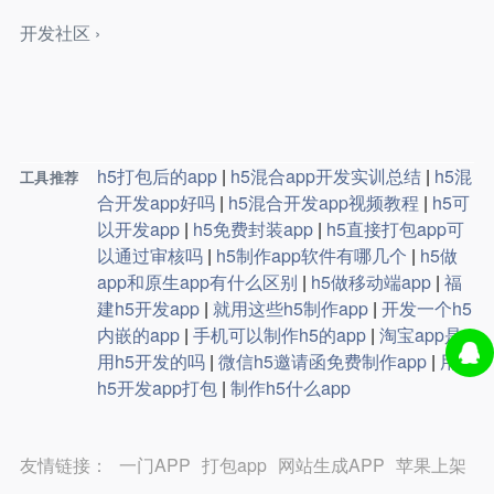
开发社区 ›
h5打包后的app
|
h5混合app开发实训总结
|
h5混
工具推荐
合开发app好吗
|
h5混合开发app视频教程
|
h5可
以开发app
|
h5免费封装app
|
h5直接打包app可
以通过审核吗
|
h5制作app软件有哪几个
|
h5做
app和原生app有什么区别
|
h5做移动端app
|
福
建h5开发app
|
就用这些h5制作app
|
开发一个h5
内嵌的app
|
手机可以制作h5的app
|
淘宝app是
用h5开发的吗
|
微信h5邀请函免费制作app
|
用
h5开发app打包
|
制作h5什么app
友情链接：
一门APP
打包app
网站生成APP
苹果上架