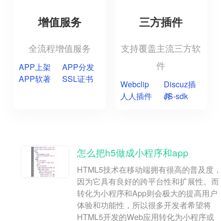
增值服务
三方插件
全流程增值服务
支持覆盖主流三方软
件
APP上架
APP分发
APP软著
SSL证书
Webclip
Discuz插
人人插件
件
JS-sdk
怎么把h5做成小程序和app
HTML5技术在移动端拥有很高的普及度
因为它具有良好的跨平台性和扩展性。而
转化为小程序和App则会极大的提高用户
体验和功能性，所以很多开发者希望将
HTML5开发的Web应用转化为小程序或