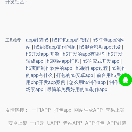
开发社区 ›
app封装h5
|
h5打包app的教程
|
h5打包app的网
工具推荐
站
|
h5封装app支付问题
|
h5混合移动app开发
|
h5开发app 开源
|
h5开发的app有哪些
|
h5开发
转成app
|
h5网站app打包
|
h5响应式开发app
|
h5页面制作软件的app
|
h5制作app过程
|
h5制作
的app有什么
|
打包的h5安卓app
|
前台用h5后台
用php开发app案例
|
怎么用h5制作app
|
制作h5
场景app
|
最简单免费好用的h5制作app
友情链接：
一门APP
打包app
网站生成APP
苹果上架
安卓上架
一门云
UAPP
驿站APP
APP打包
APP封装