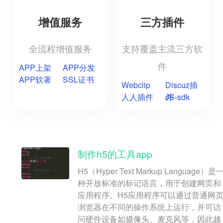
增值服务
三方插件
全流程增值服务
支持覆盖主流三方软
件
APP上架
APP分发
APP软著
SSL证书
Webclip
Discuz插
人人插件
件
JS-sdk
制作h5的工具app
H5（Hyper Text Markup Language）是
种开放标准的标记语言，用于创建网页和
应用程序。H5应用程序可以通过普通网
浏览器在不同的操作系统上运行，并可访
问硬件设备如摄像头、麦克风等，因此越