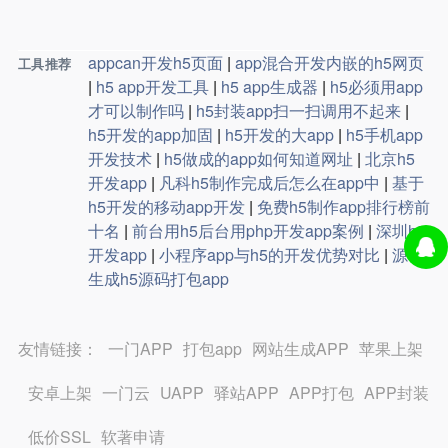
appcan开发h5页面
|
app混合开发内嵌的h5网页
工具推荐
|
h5 app开发工具
|
h5 app生成器
|
h5必须用app
才可以制作吗
|
h5封装app扫一扫调用不起来
|
h5开发的app加固
|
h5开发的大app
|
h5手机app
开发技术
|
h5做成的app如何知道网址
|
北京h5
开发app
|
凡科h5制作完成后怎么在app中
|
基于
h5开发的移动app开发
|
免费h5制作app排行榜前
十名
|
前台用h5后台用php开发app案例
|
深圳h5
开发app
|
小程序app与h5的开发优势对比
|
源码
生成h5源码打包app
友情链接：
一门APP
打包app
网站生成APP
苹果上架
安卓上架
一门云
UAPP
驿站APP
APP打包
APP封装
低价SSL
软著申请