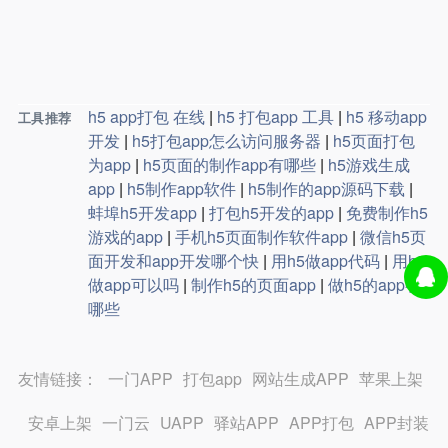
h5 app打包 在线
|
h5 打包app 工具
|
h5 移动app
工具推荐
开发
|
h5打包app怎么访问服务器
|
h5页面打包
为app
|
h5页面的制作app有哪些
|
h5游戏生成
app
|
h5制作app软件
|
h5制作的app源码下载
|
蚌埠h5开发app
|
打包h5开发的app
|
免费制作h5
游戏的app
|
手机h5页面制作软件app
|
微信h5页
面开发和app开发哪个快
|
用h5做app代码
|
用h5
做app可以吗
|
制作h5的页面app
|
做h5的app有
哪些
友情链接：
一门APP
打包app
网站生成APP
苹果上架
安卓上架
一门云
UAPP
驿站APP
APP打包
APP封装