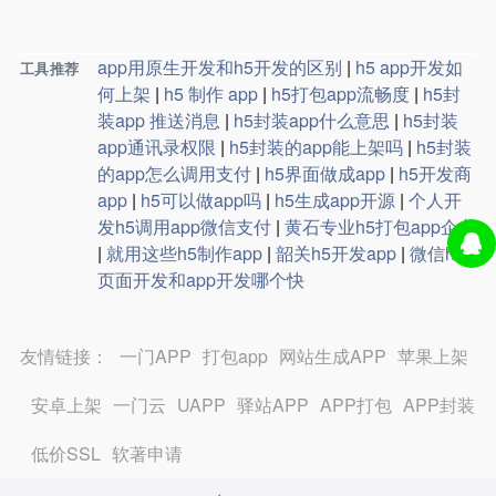
app用原生开发和h5开发的区别
|
h5 app开发如
工具推荐
何上架
|
h5 制作 app
|
h5打包app流畅度
|
h5封
装app 推送消息
|
h5封装app什么意思
|
h5封装
app通讯录权限
|
h5封装的app能上架吗
|
h5封装
的app怎么调用支付
|
h5界面做成app
|
h5开发商
app
|
h5可以做app吗
|
h5生成app开源
|
个人开
发h5调用app微信支付
|
黄石专业h5打包app企业
|
就用这些h5制作app
|
韶关h5开发app
|
微信h5
页面开发和app开发哪个快
友情链接：
一门APP
打包app
网站生成APP
苹果上架
安卓上架
一门云
UAPP
驿站APP
APP打包
APP封装
低价SSL
软著申请